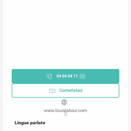
04 94 04 11
▒▒
Contattateci
www.louislatour.com
Lingue parlate
Lingue parlate