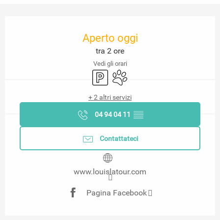
Orari e contatti
Aperto oggi
tra 2 ore
Vedi gli orari
Parcheggio
Animali ammessi
+ 2 altri servizi
04 94 04 11
▒▒
Contattateci
www.louislatour.com
Pagina Facebook