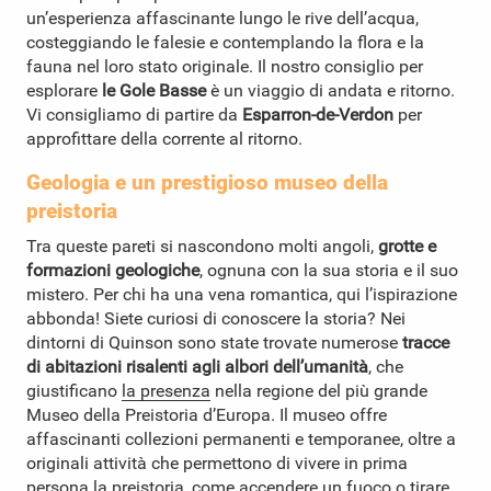
un’esperienza affascinante lungo le rive dell’acqua,
costeggiando le falesie e contemplando la flora e la
fauna nel loro stato originale. Il nostro consiglio per
esplorare
le Gole Basse
è un viaggio di andata e ritorno.
Vi consigliamo di partire da
Esparron-de-Verdon
per
approfittare della corrente al ritorno.
Geologia e un prestigioso museo della
preistoria
Tra queste pareti si nascondono molti angoli,
grotte e
formazioni geologiche
, ognuna con la sua storia e il suo
mistero. Per chi ha una vena romantica, qui l’ispirazione
abbonda! Siete curiosi di conoscere la storia? Nei
dintorni di Quinson sono state trovate numerose
tracce
di abitazioni risalenti agli albori dell’umanità
, che
giustificano
la presenza
nella regione
del più grande
Museo della Preistoria d’Europa
. Il museo offre
affascinanti collezioni permanenti e temporanee, oltre a
originali attività che permettono di vivere in prima
persona la preistoria, come accendere un fuoco o tirare