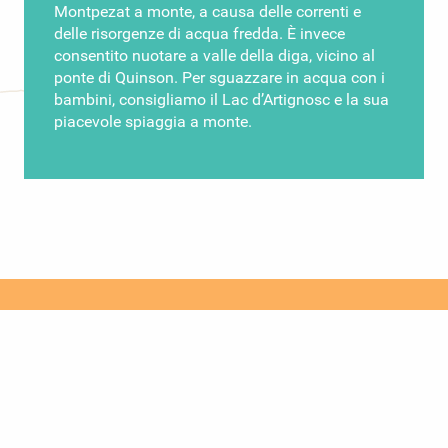
Montpezat a monte, a causa delle correnti e
delle risorgenze di acqua fredda. È invece
consentito nuotare a valle della diga, vicino al
ponte di Quinson. Per sguazzare in acqua con i
bambini, consigliamo il Lac d’Artignosc e la sua
piacevole spiaggia a monte.
VI PIACE IL LAC DE QUINSON?
I NOSTRI UFFICI TURISTICI