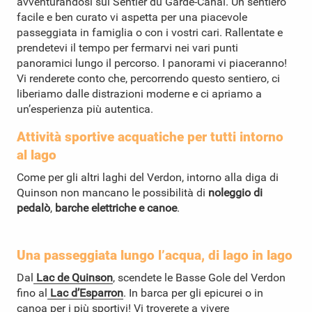
avventurandosi sul Sentier du Garde-Canal. Un sentiero
facile e ben curato vi aspetta per una piacevole
passeggiata in famiglia o con i vostri cari. Rallentate e
prendetevi il tempo per fermarvi nei vari punti
panoramici lungo il percorso. I panorami vi piaceranno!
Vi renderete conto che, percorrendo questo sentiero, ci
liberiamo dalle distrazioni moderne e ci apriamo a
un’esperienza più autentica.
Attività sportive acquatiche per tutti intorno
al lago
Come per gli altri laghi del Verdon, intorno alla diga di
Quinson non mancano le possibilità di
noleggio di
pedalò
,
barche elettriche e canoe
.
Una passeggiata lungo l’acqua, di lago in lago
Dal
Lac de Quinson
, scendete le Basse Gole del Verdon
fino al
Lac
d’Esparron
. In barca per gli epicurei o in
canoa per i più sportivi! Vi troverete a vivere