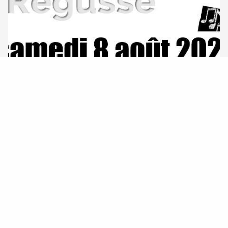
8
Sabato
Ago
Il
Soirée avec Philippe Leroy -sosie
Cloclo
Régusse