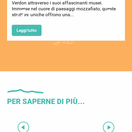
Verdon attraverso i suoi affascinanti musei.
t
Immerse nel cuore di paesaggi mozzafiato, queste
r
strutture uniche offrono una...
l
Leggi tutto
PER SAPERNE DI PIÙ...
Lac d’Allos