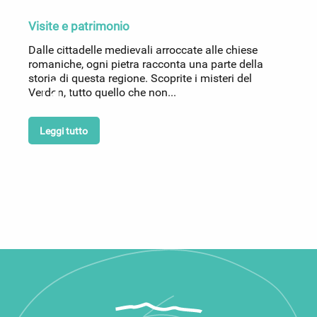
Visite e patrimonio
Dalle cittadelle medievali arroccate alle chiese
A
romaniche, ogni pietra racconta una parte della
a
storia di questa regione. Scoprite i misteri del
l
Verdon, tutto quello che non...
d
Leggi tutto