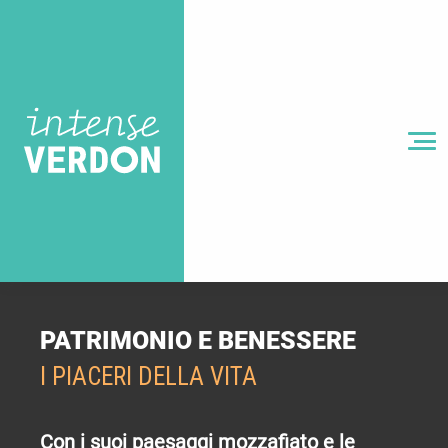
Aller
au
contenu
principal
MENU
PATRIMONIO E BENESSERE
I PIACERI DELLA VITA
Con i suoi paesaggi mozzafiato e le