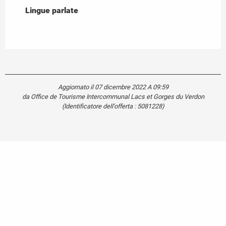
Lingue parlate
Lingue parlate
Aggiornato il 07 dicembre 2022 A 09:59
da Office de Tourisme Intercommunal Lacs et Gorges du Verdon
(Identificatore dell'offerta :
5081228
)
Carte touristique