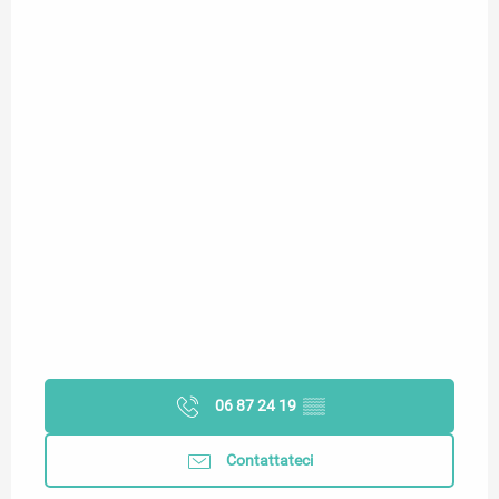
06 87 24 19
▒▒
Contattateci