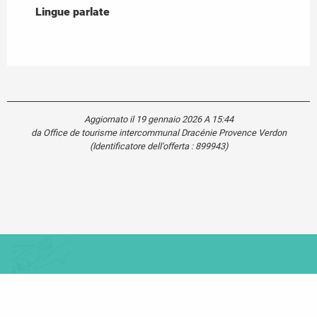
Lingue parlate
Lingue parlate
Aggiornato il 19 gennaio 2026 A 15:44
da Office de tourisme intercommunal Dracénie Provence Verdon
(Identificatore dell'offerta :
899943
)
Carte touristique