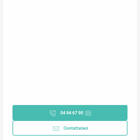
04 94 67 90
▒▒
Contattateci