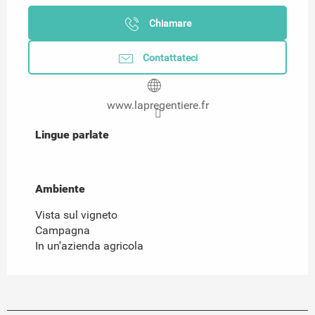
Chiamare
Contattateci
www.lapregentiere.fr
Lingue parlate
Lingue parlate
Ambiente
Ambiente
Vista sul vigneto
Campagna
In un'azienda agricola