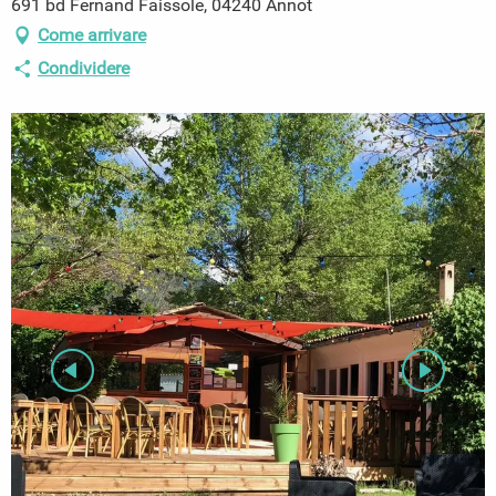
691 bd Fernand Faissole, 04240 Annot
Come arrivare
Condividere