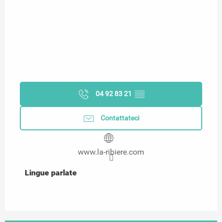
04 92 83 21
▒▒
Contattateci
www.la-ribiere.com
Lingue parlate
Lingue parlate