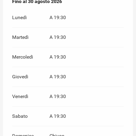
Dal
Fino al
20 giugno 2026
30 agosto 2026
al
30 agosto 2026
Lunedì
A 19:30
Martedì
A 19:30
Mercoledì
A 19:30
Giovedì
A 19:30
Venerdì
A 19:30
Sabato
A 19:30
Domenica
Chiuso