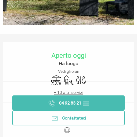
Orari e contatti
Aperto oggi
Ha luogo
Vedi gli orari
Terrazza
Giochi per bambini / Area giochi
Servizi igienici
+ 13 altri servizi
04 92 83 21
▒▒
Contattateci