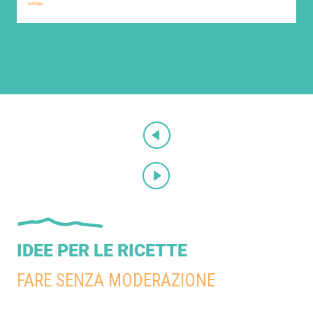
in Ampus
in 
IDEE PER LE RICETTE
FARE SENZA MODERAZIONE