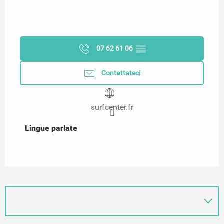
07 62 61 06
▒▒
Contattateci
surfcenter.fr
Lingue parlate
Lingue parlate