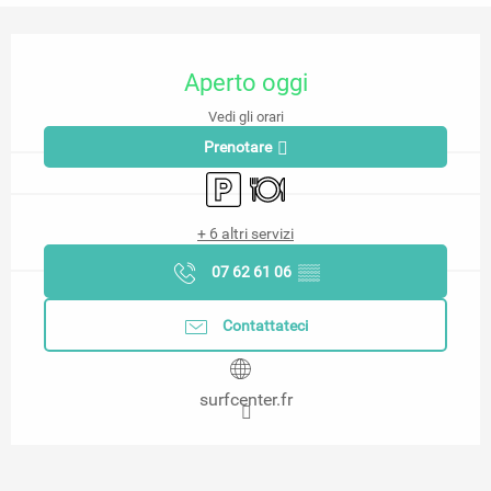
Orari e contatti
Aperto oggi
Vedi gli orari
Prenotare
Parcheggio
Ristorante
+ 6 altri servizi
07 62 61 06
▒▒
Contattateci
surfcenter.fr