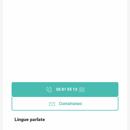
06 81 95 13
▒▒
Contattateci
Lingue parlate
Lingue parlate