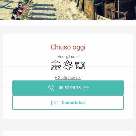
Orari e contatti
Chiuso oggi
Vedi gli orari
Terrazza
Animali ammessi
Ristorante
+ 2 altri servizi
06 81 95 13
▒▒
Contattateci
Descrizione