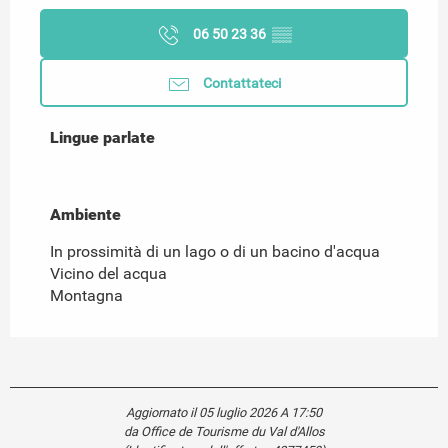
06 50 23 36
▒▒
Contattateci
Lingue parlate
Lingue parlate
Ambiente
Ambiente
In prossimità di un lago o di un bacino d'acqua
Vicino del acqua
Montagna
Aggiornato il 05 luglio 2026 A 17:50
da Office de Tourisme du Val d'Allos