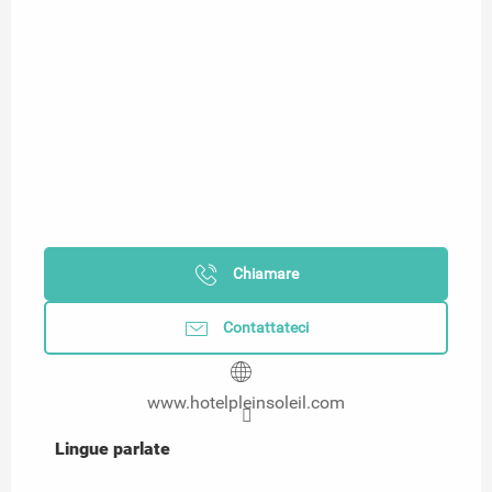
Chiamare
Contattateci
www.hotelpleinsoleil.com
Lingue parlate
Lingue parlate