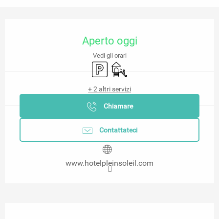
Orari e contatti
Aperto oggi
Vedi gli orari
Parcheggio
Giochi per bambini / Area gioch
+ 2 altri servizi
Chiamare
Contattateci
www.hotelpleinsoleil.com
Descrizione