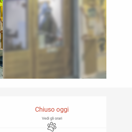
Orari e contatti
Chiuso oggi
Vedi gli orari
Animali ammessi