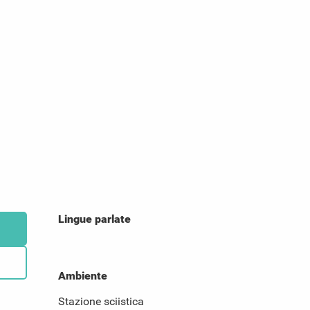
Lingue parlate
Lingue parlate
Ambiente
Ambiente
Stazione sciistica