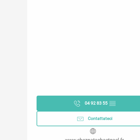
04 92 83 55
▒▒
Contattateci
www.cheznatachaetgael.fr