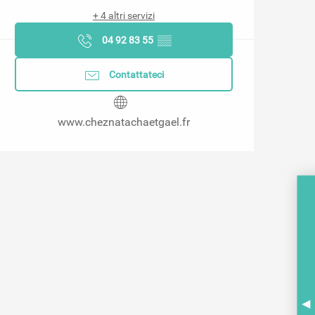
+ 4 altri servizi
04 92 83 55
▒▒
Contattateci
www.cheznatachaetgael.fr
A