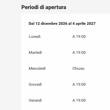
Periodi di apertura
Dal
Dal
12 dicembre 2026
12 dicembre 2026
al
al
4 aprile 2027
4 aprile 2027
Lunedì
A 19:00
Martedì
A 19:00
Mercoledì
Chiuso
Giovedì
A 19:00
Venerdì
A 19:00