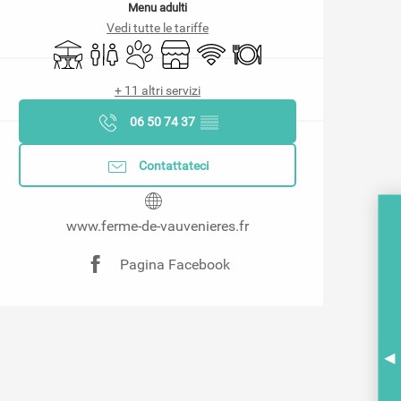
Menu adulti
Vedi tutte le tariffe
Terrazza
Servizi igienici
Animali ammessi
Negozio
Wi-Fi
Ristorante
+ 11 altri servizi
06 50 74 37
▒▒
Contattateci
www.ferme-de-vauvenieres.fr
Pagina Facebook
A
BR