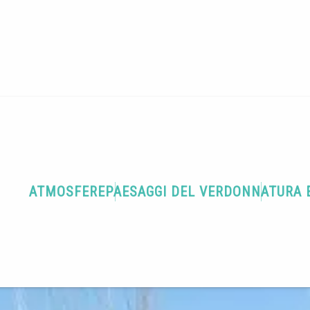
Terra di gastronomia
Restaurant - Pizzeria de Vauvenières
enières
ATMOSFERE
PAESAGGI DEL VERDON
NATURA 