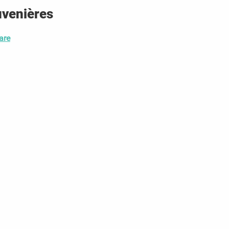
uvenières
are