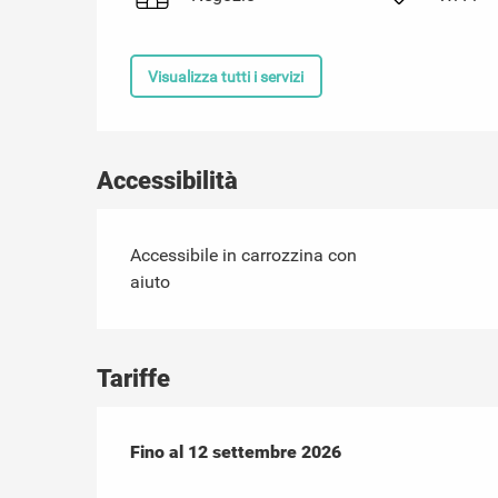
Visualizza tutti i servizi
Accessibilità
Accessibile in carrozzina con
aiuto
Tariffe
Dal
Fino al
6 giugno 2026
12 settembre 2026
al
12 settembre 2026