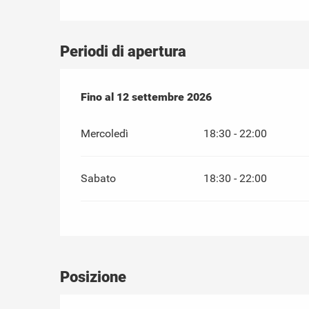
Periodi di apertura
Dal
Fino al
6 giugno 2026
12 settembre 2026
al
12 settembre 2026
Mercoledì
18:30 - 22:00
Sabato
18:30 - 22:00
Posizione