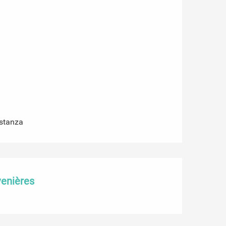
istanza
venières