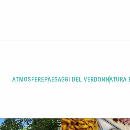
Terra di gastronomia
Restaurant le Vauban
ATMOSFERE
PAESAGGI DEL VERDON
NATURA 
ASA"
are