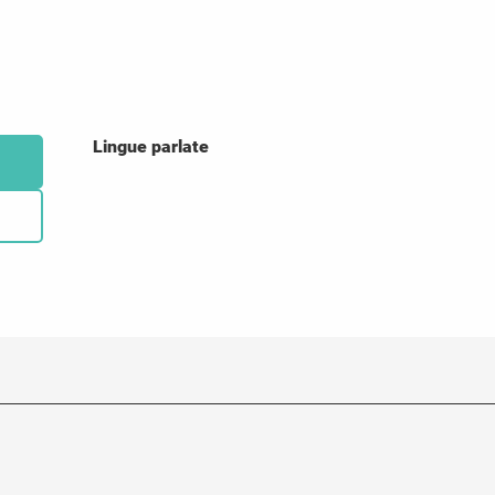
Lingue parlate
Lingue parlate