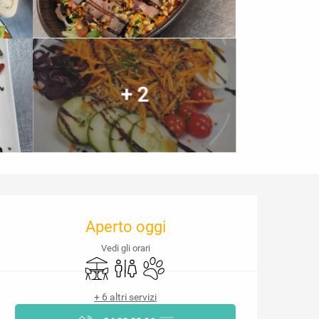
+ 2
Orari e contatti
Aperto oggi
Vedi gli orari
Terrazza
Servizi igienici
Animali ammessi
+ 6 altri servizi