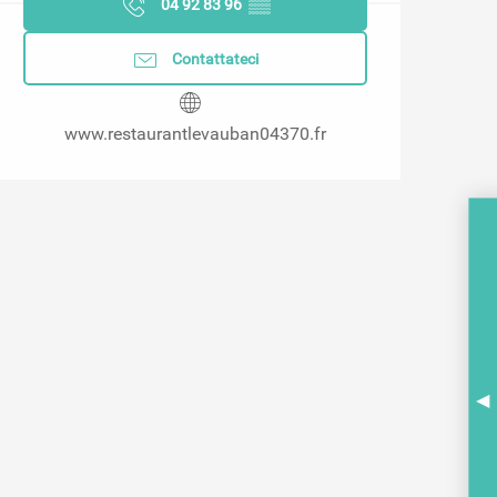
04 92 83 96
▒▒
Contattateci
www.restaurantlevauban04370.fr
A
BR