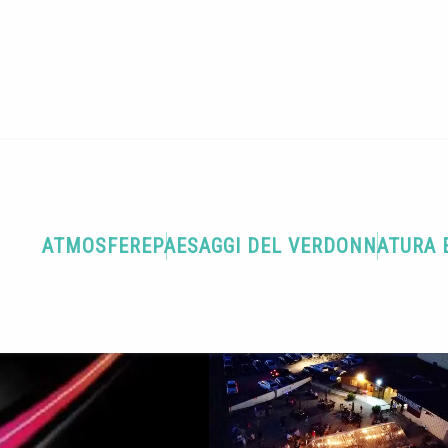
Terra di gastronomia
Restaurant le Planeur
ATMOSFERE
PAESAGGI DEL VERDON
NATURA 
Come arrivare