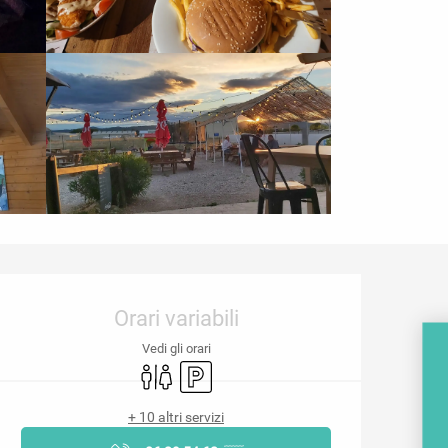
Orari e contatti
Orari variabili
Vedi gli orari
Servizi igienici
Parcheggio
+ 10 altri servizi