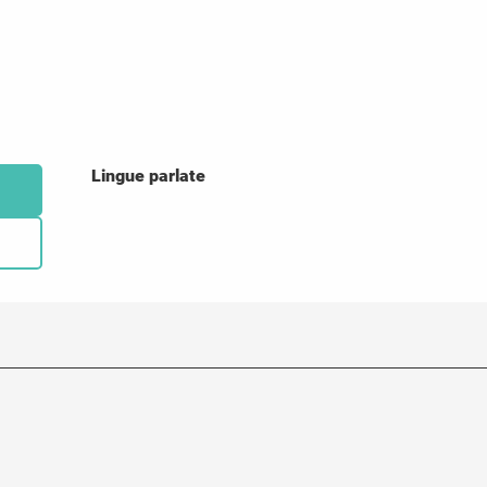
Lingue parlate
Lingue parlate