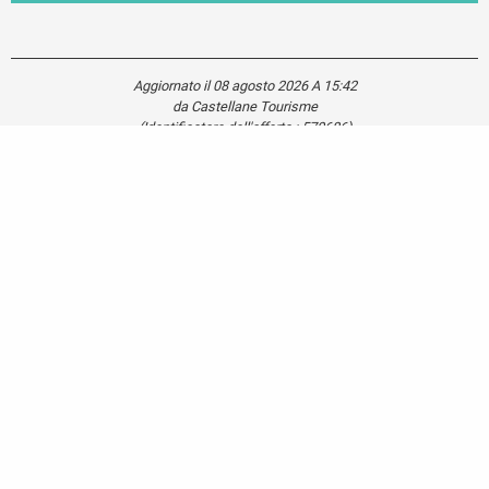
Aggiornato il 08 agosto 2026 A 15:42
da Castellane Tourisme
(Identificatore dell'offerta :
570686
)
Carte touristique
Se
déplacer
dans le
Verdon
Mentions légales
Plan du site
Cookies