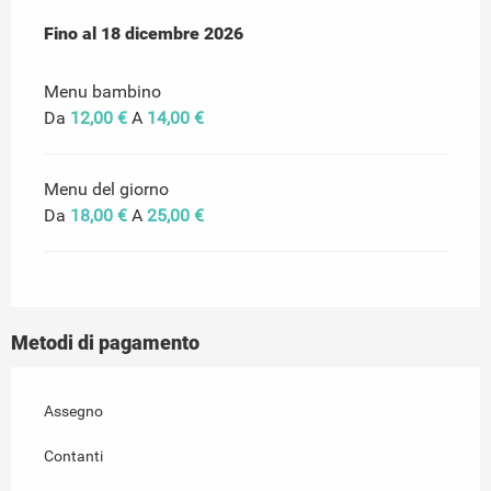
Dal
Fino al
9 marzo 2026
18 dicembre 2026
al
18 dicembre 2026
Menu bambino
Da
12,00 €
A
14,00 €
Menu del giorno
Da
18,00 €
A
25,00 €
Metodi di pagamento
Assegno
Contanti