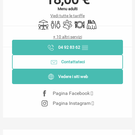
Menu adulti
Vedi tutte le tariffe
Terrazza
Servizi igienici
Animali ammessi
Ristorante
Banchetto
+ 10 altri servizi
04 92 83 62
▒▒
Contattateci
Vedere i siti web
Pagina Facebook
Pagina Instagram
Descrizione