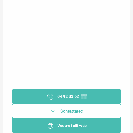
04 92 83 62
▒▒
Contattateci
Vedere i siti web