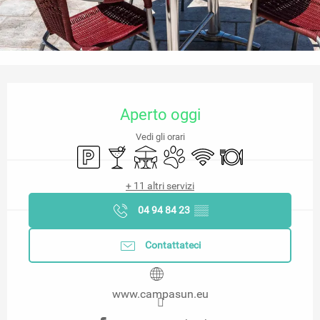
Orari e contatti
Aperto oggi
Vedi gli orari
Parcheggio
Bar / Bar di ristoro
Terrazza
Animali ammessi
Wi-Fi
Ristorante
+ 11 altri servizi
04 94 84 23
▒▒
Contattateci
www.campasun.eu