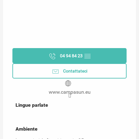
04 94 84 23
▒▒
Contattateci
www.campasun.eu
Lingue parlate
Lingue parlate
Ambiente
Ambiente