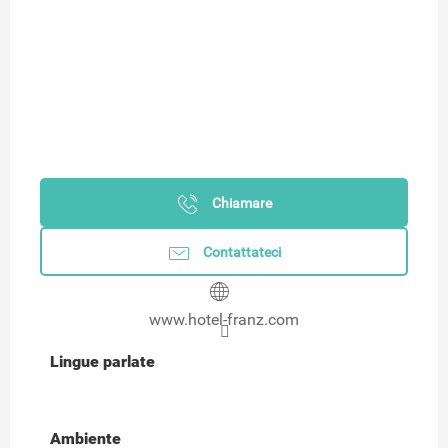
Chiamare
Contattateci
www.hotel-franz.com
Lingue parlate
Lingue parlate
Ambiente
Ambiente