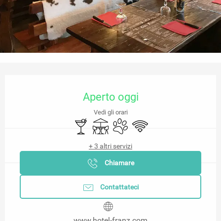
Orari e contatti
Aperto oggi
Vedi gli orari
Bar / Bar di ristoro
Terrazza
Animali ammessi
Wi-Fi
+ 3 altri servizi
Chiamare
Contattateci
www.hotel-franz.com