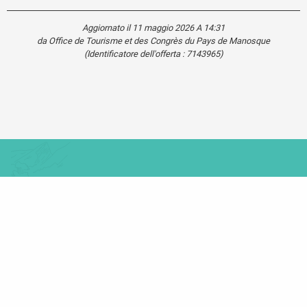
Aggiornato il 11 maggio 2026 A 14:31
da Office de Tourisme et des Congrès du Pays de Manosque
(Identificatore dell'offerta :
7143965
)
Carte touristique
Se
déplacer
dans le
Verdon
Mentions légales
Plan du site
Cookies