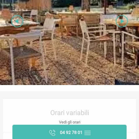
Orari e contatti
Orari variabili
Vedi gli orari
04 92 78 01
▒▒