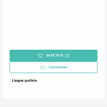
04 92 78 01
▒▒
Contattateci
Lingue parlate
Lingue parlate