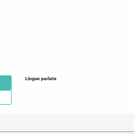
Lingue parlate
Lingue parlate