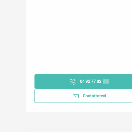
04 92 77 82
▒▒
Contattateci