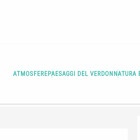
Terra di gastronomia
O'Snack
ATMOSFERE
PAESAGGI DEL VERDON
NATURA 
DI TORTE E CROSTATE
PIATTI VEGETARIANI
arrivare