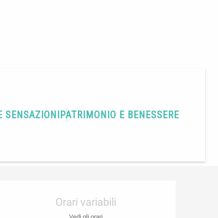
E SENSAZIONI
PATRIMONIO E BENESSERE
Condividere
Orari e contatti
Orari variabili
Vedi gli orari