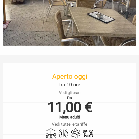
Orari e contatti
Aperto oggi
tra 10 ore
Vedi gli orari
Da
11,00 €
Menu adulti
Vedi tutte le tariffe
Terrazza
Servizi igienici
Animali ammessi
Ristorante