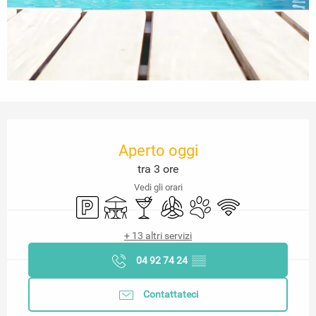
Orari e contatti
Aperto oggi
tra 3 ore
Vedi gli orari
Parcheggio
Terrazza
Bar / Bar di ristoro
Aria condizionata
Animali ammessi
Wi-Fi
+ 13 altri servizi
04 92 74 24
▒▒
Contattateci