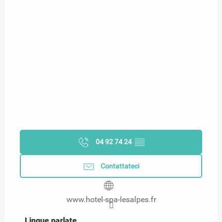
04 92 74 24
▒▒
Contattateci
www.hotel-spa-lesalpes.fr
Lingue parlate
Lingue parlate