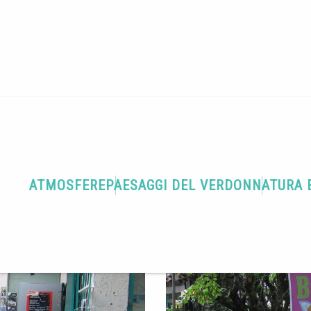
Terra di gastronomia
Le Relais des Gorges
ATMOSFERE
PAESAGGI DEL VERDON
NATURA 
on
Come arrivare