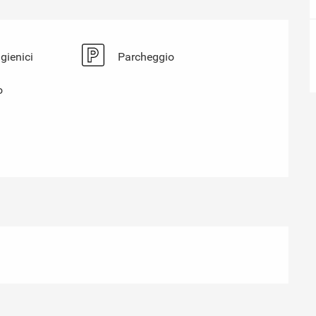
igienici
Parcheggio
o