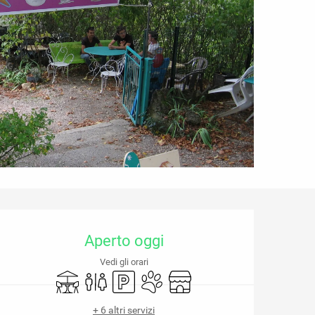
Orari e contatti
Aperto oggi
Vedi gli orari
Terrazza
Servizi igienici
Parcheggio
Animali ammessi
Negozio
+ 6 altri servizi