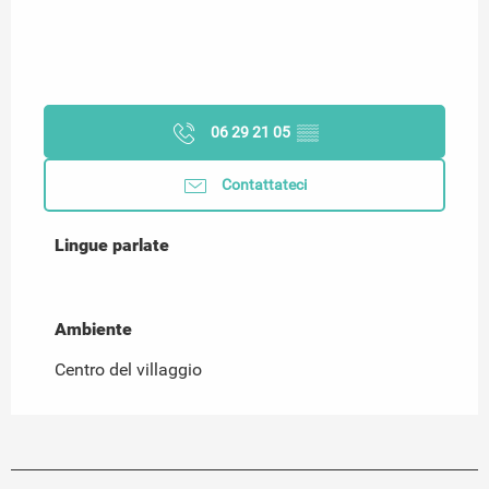
06 29 21 05
▒▒
Contattateci
Lingue parlate
Lingue parlate
Ambiente
Ambiente
Centro del villaggio