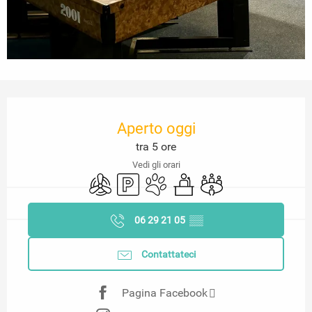
Orari e contatti
Aperto oggi
tra 5 ore
Vedi gli orari
Aria condizionata
Parcheggio
Animali ammessi
Seminari
Sala riunioni
06 29 21 05
▒▒
Contattateci
Pagina Facebook