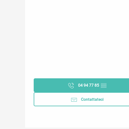
04 94 77 85
▒▒
Contattateci