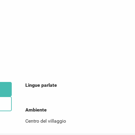
Lingue parlate
Lingue parlate
Ambiente
Ambiente
Centro del villaggio