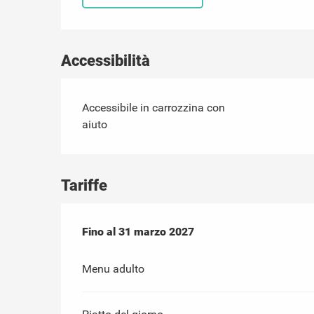
Accessibilità
Accessibile in carrozzina con
aiuto
Tariffe
Dal
Fino al
1 aprile 2026
31 marzo 2027
al
31 marzo 2027
Menu adulto