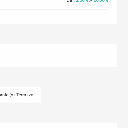
Da
12,00 €
A
20,00 €
ale (s) Terrazza