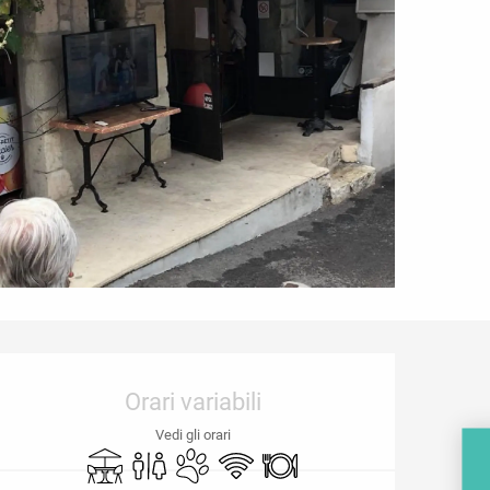
Orari e contatti
Orari variabili
Vedi gli orari
Terrazza
Servizi igienici
Animali ammessi
Wi-Fi
Ristorante