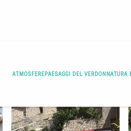
Terra di gastronomia
Le Piccolo
ATMOSFERE
PAESAGGI DEL VERDON
NATURA 
OD
CUCINA TRADIZIONALE FRANCESE
CUCINA PROVENZALE
OFFRE PIATTI "FATTI IN C
rivare