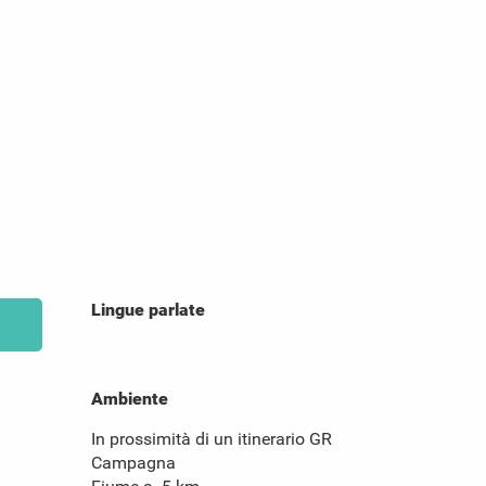
Lingue parlate
Lingue parlate
Ambiente
Ambiente
In prossimità di un itinerario GR
Campagna