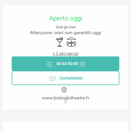
Orari e contatti
Aperto oggi
Vedi gli orari
Attenzione: orari non garantiti oggi
Bar / Bar di ristoro
Terrazza
+ 2 altri servizi
04 94 50 85
▒▒
Contattateci
www.bistrodutheatre.fr
Descrizione