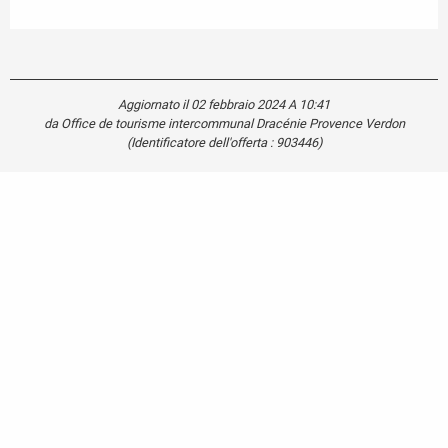
Aggiornato il 02 febbraio 2024 A 10:41
da Office de tourisme intercommunal Dracénie Provence Verdon
(Identificatore dell'offerta :
903446
)
Carte touristique
Se
déplacer
dans le