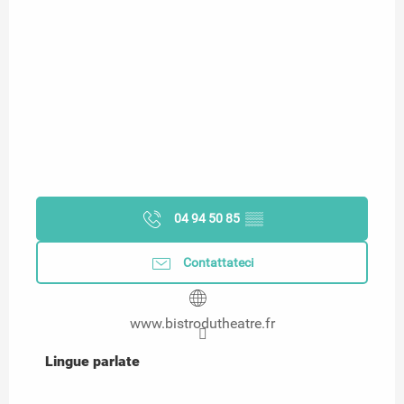
04 94 50 85
▒▒
Contattateci
www.bistrodutheatre.fr
Lingue parlate
Lingue parlate