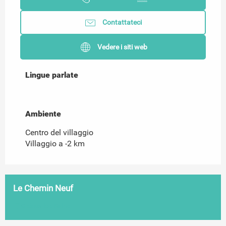
Contattateci
Vedere i siti web
Lingue parlate
Lingue parlate
Ambiente
Ambiente
Centro del villaggio
Villaggio a -2 km
Le Chemin Neuf
Gréoux-les-Bains