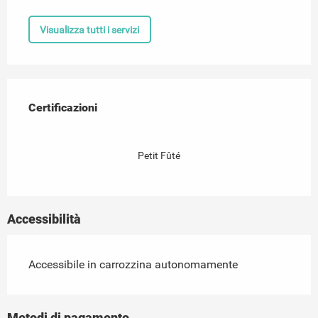
Visualizza tutti i servizi
Offerte di prestazioni
Certificazioni
Certificazioni
Petit Fûté
Accessibilità
Accessibile in carrozzina autonomamente
Metodi di pagamento