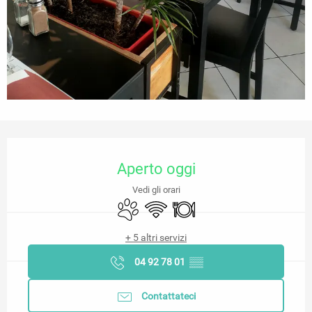
Orari e contatti
Aperto oggi
Vedi gli orari
Animali ammessi
Wi-Fi
Ristorante
+ 5 altri servizi
04 92 78 01
▒▒
Contattateci