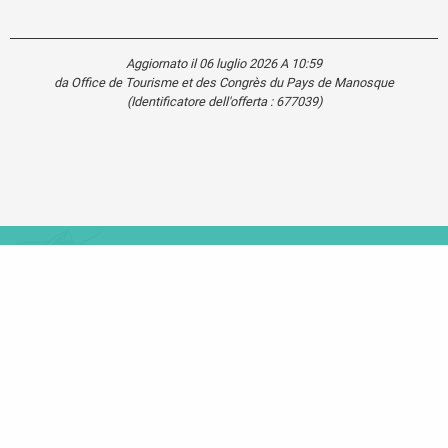
Aggiornato il 06 luglio 2026 A 10:59
da Office de Tourisme et des Congrès du Pays de Manosque
(Identificatore dell'offerta :
677039
)
Carte touristique
Se
déplacer
dans le
Verdon
Mentions légales
Plan du site
Cookies