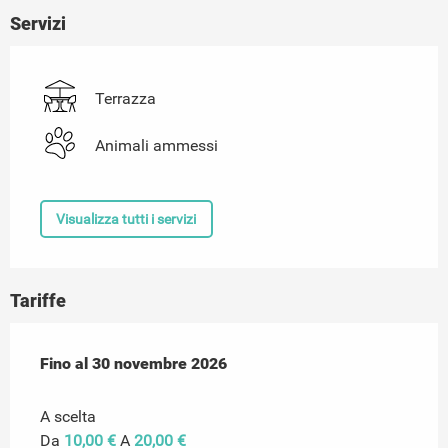
Servizi
Terrazza
Animali ammessi
Visualizza tutti i servizi
Tariffe
Dal
Fino al
7 febbraio 2026
30 novembre 2026
al
30 novembre 2026
A scelta
Da
10,00 €
A
20,00 €