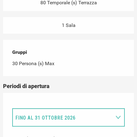
80 Temporale (s) Terrazza
1 Sala
Gruppi
Gruppi
30 Persona (s) Max
Periodi di apertura
FINO AL
31 OTTOBRE 2026
DAL
7 FEBBRAIO 2026
AL
31 MARZO