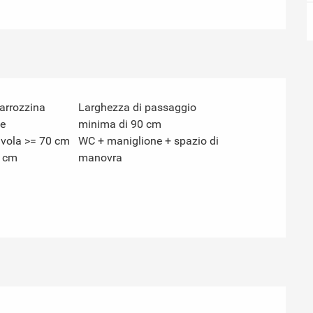
carrozzina
Larghezza di passaggio
e
minima di 90 cm
avola >= 70 cm
WC + maniglione + spazio di
7 cm
manovra