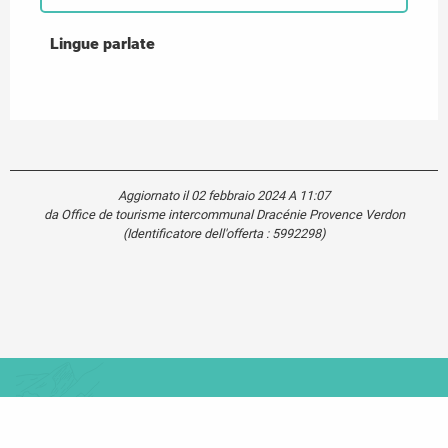
Lingue parlate
Lingue parlate
Aggiornato il 02 febbraio 2024 A 11:07
da Office de tourisme intercommunal Dracénie Provence Verdon
(Identificatore dell'offerta :
5992298
)
Carte touristique