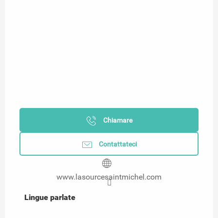
Chiamare
Contattateci
www.lasourcesaintmichel.com
Lingue parlate
Lingue parlate