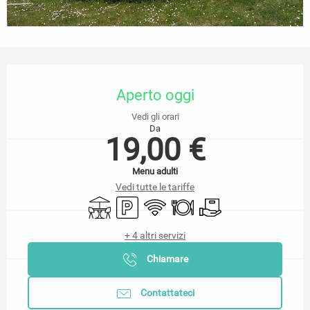
Orari e contatti
Aperto oggi
Vedi gli orari
Da
19,00 €
Menu adulti
Vedi tutte le tariffe
Terrazza
Parcheggio
Wi-Fi
Ristorante
Consegna
+ 4 altri servizi
Chiamare
Contattateci