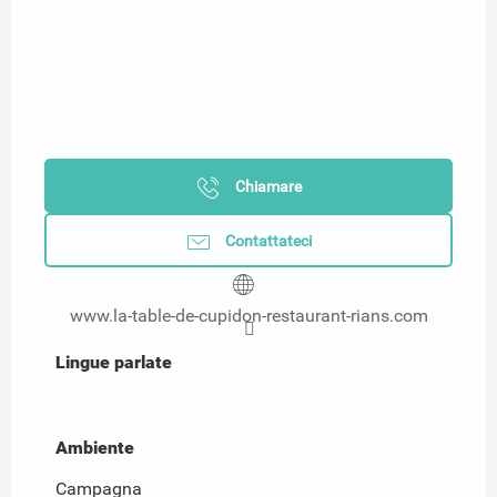
Chiamare
Contattateci
www.la-table-de-cupidon-restaurant-rians.com
Lingue parlate
Lingue parlate
Ambiente
Ambiente
Campagna