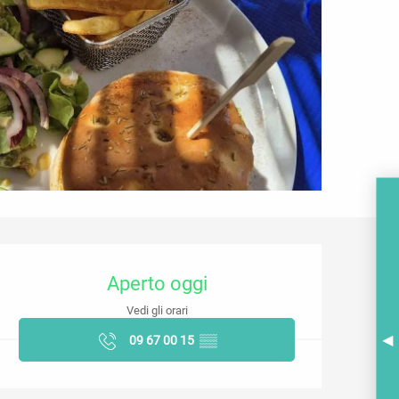
Orari e contatti
Aperto oggi
Vedi gli orari
A
09 67 00 15
▒▒
BR