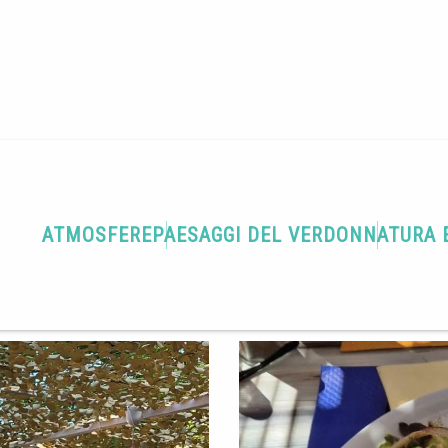
Terra di gastronomia
La Guinguette du lac
ATMOSFERE
PAESAGGI DEL VERDON
NATURA 
rrivare