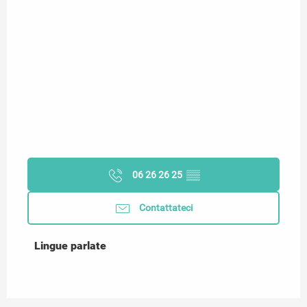
06 26 26 25
▒▒
Contattateci
Lingue parlate
Lingue parlate