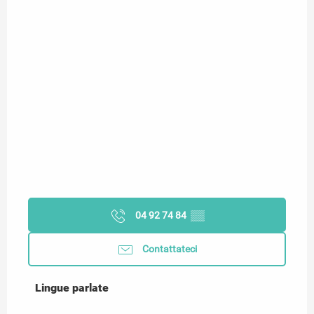
04 92 74 84
▒▒
Contattateci
Lingue parlate
Lingue parlate