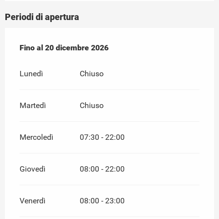
Periodi di apertura
Dal
Fino al
11 febbraio 2026
20 dicembre 2026
al
20 dicembre 2026
Lunedì
Chiuso
Martedì
Chiuso
Mercoledì
07:30 - 22:00
Giovedì
08:00 - 22:00
Venerdì
08:00 - 23:00