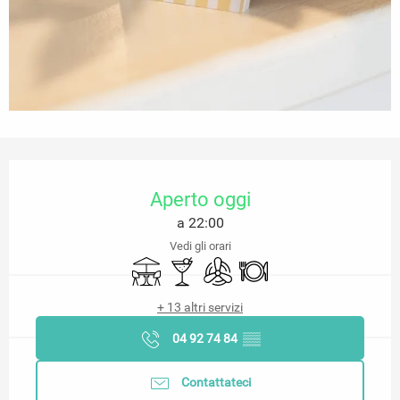
Orari e contatti
Aperto oggi
a 22:00
Vedi gli orari
Terrazza
Bar / Bar di ristoro
Aria condizionata
Ristorante
+ 13 altri servizi
04 92 74 84
▒▒
Contattateci