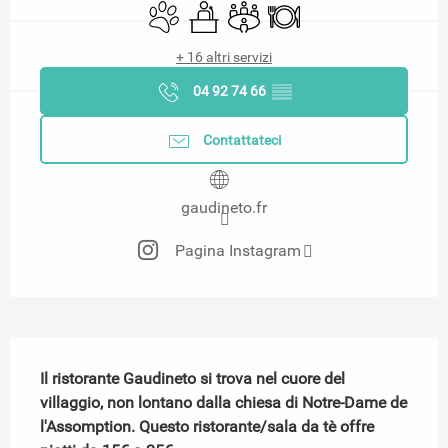
Animali ammessi
Seminari
Sala riunioni
Ristorante
+ 16 altri servizi
04 92 74 66
▒▒
Contattateci
gaudineto.fr
Pagina Instagram
Descrizione
Il ristorante Gaudineto si trova nel cuore del 
villaggio, non lontano dalla chiesa di Notre-Dame de 
l'Assomption. Questo ristorante/sala da tè offre 