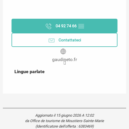
04 92 74 66
▒▒
Contattateci
gaudineto.fr
Lingue parlate
Lingue parlate
Aggiornato il 15 giugno 2026 A 12:02
da Office de tourisme de Moustiers-Sainte-Marie
(Identificatore dell'offerta :
6383469
)