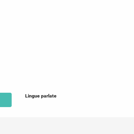
Lingue parlate
Lingue parlate