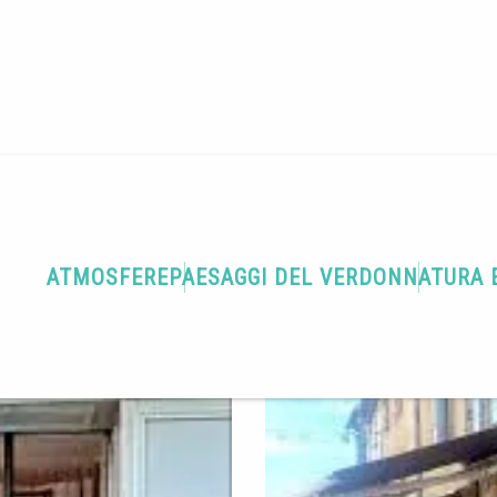
Terra di gastronomia
Brasserie Le 5.5
ATMOSFERE
PAESAGGI DEL VERDON
NATURA 
rrivare