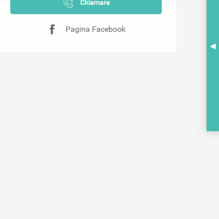
Chiamare
Pagina Facebook
A
BR
PO