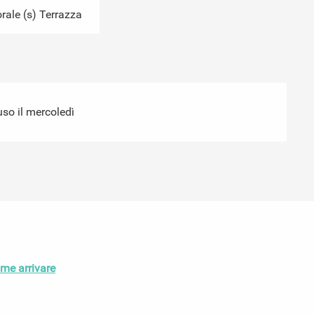
ale (s) Terrazza
so il mercoledì
me arrivare