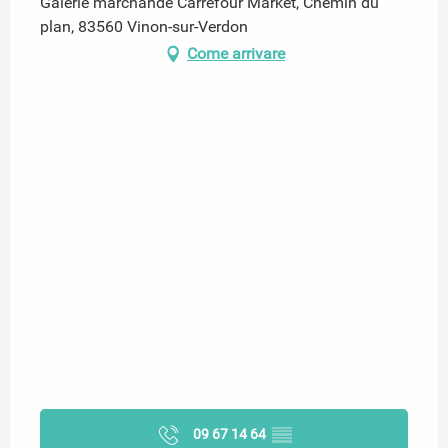
Galerie marchande Carrefour Market, Chemin du
plan, 83560 Vinon-sur-Verdon
Come arrivare
09 67 14 64
▒▒