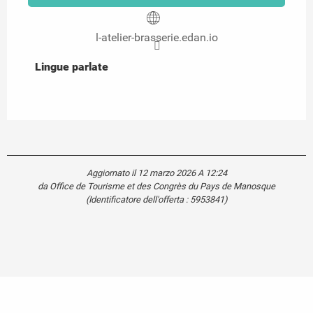
l-atelier-brasserie.edan.io
Lingue parlate
Lingue parlate
Aggiornato il 12 marzo 2026 A 12:24
da Office de Tourisme et des Congrès du Pays de Manosque
(Identificatore dell'offerta :
5953841
)