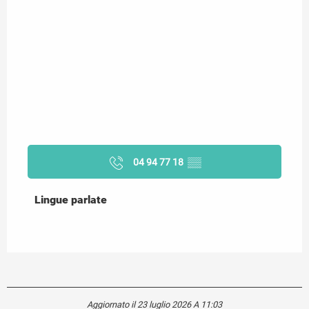
04 94 77 18
▒▒
Lingue parlate
Lingue parlate
Aggiornato il 23 luglio 2026 A 11:03