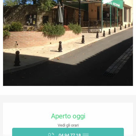
Orari e contatti
Aperto oggi
Vedi gli orari
04 94 77 18
▒▒