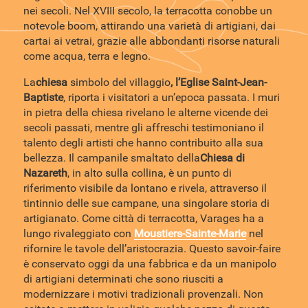
nei secoli. Nel XVIII secolo, la terracotta conobbe un
notevole boom, attirando una varietà di artigiani, dai
cartai ai vetrai, grazie alle abbondanti risorse naturali
come acqua, terra e legno.
La
chiesa
simbolo del villaggio
, l’Eglise Saint-Jean-
Baptiste
, riporta i visitatori a un’epoca passata. I muri
in pietra della chiesa rivelano le alterne vicende dei
secoli passati, mentre gli affreschi testimoniano il
talento degli artisti che hanno contribuito alla sua
bellezza. Il campanile smaltato della
Chiesa di
Nazareth
, in alto sulla collina, è un punto di
riferimento visibile da lontano e rivela, attraverso il
tintinnio delle sue campane, una singolare storia di
artigianato. Come città di terracotta, Varages ha a
lungo rivaleggiato con
Moustiers-Sainte-Marie
nel
rifornire le tavole dell’aristocrazia. Questo savoir-faire
è conservato oggi da una fabbrica e da un manipolo
di artigiani determinati che sono riusciti a
modernizzare i motivi tradizionali provenzali. Non