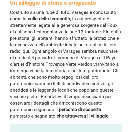
Un villaggio di storia e artigianato
Passeggiata in paese
2
Costruito su una rupe di tufo, Varages è conosciuto
come la
culla della terracotta
, la cui prosperità è
Artigianato locale
3
strettamente legata alla generosa sorgente del Foux,
di cui sono testimonianza le sue 13 fontane. Fin dalla
preistoria, gli abitanti hanno sfruttato la protezione e
Museo della Faience
4
la ricchezza dell’ambiente locale per stabilire le loro
radici qui. Ogni angolo di Varages sembra risuonare
Cooperativa di olivicoltori
5
di storie del passato: il comune di Varages e il Pays
d’art et d’histoire Provence Verte Verdon vi invitano a
immergervi nella loro storia e nel loro patrimonio. Gli
Escursioni
6
abitanti, che sono molto orgogliosi del loro
patrimonio, saranno lieti di condividere con voi gli
aneddoti e le leggende locali che popolano queste
Var gastronomia
7
vecchie pietre. Prendetevi il tempo necessario per
osservare i dettagli che arricchiscono questo
Tradizioni provenzali
patrimonio seguendo il
percorso di scoperta
8
numerato e segnalato
che attraversa il villaggio
.
Avete bisogno di qualche idea?
9