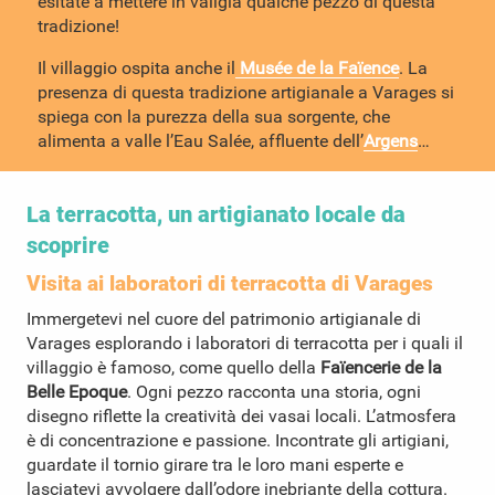
esitate a mettere in valigia qualche pezzo di questa
tradizione!
Il villaggio ospita anche il
Musée de la Faïence
. La
presenza di questa tradizione artigianale a Varages si
spiega con la purezza della sua sorgente, che
alimenta a valle l’Eau Salée, affluente dell’
Argens
…
La terracotta, un artigianato locale da
scoprire
Visita ai laboratori di terracotta di Varages
Immergetevi nel cuore del patrimonio artigianale di
Varages esplorando i laboratori di terracotta per i quali il
villaggio è famoso, come quello della
Faïencerie de la
Belle Epoque
. Ogni pezzo racconta una storia, ogni
disegno riflette la creatività dei vasai locali. L’atmosfera
è di concentrazione e passione. Incontrate gli artigiani,
guardate il tornio girare tra le loro mani esperte e
lasciatevi avvolgere dall’odore inebriante della cottura.