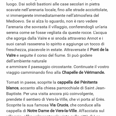
Pietra arenaria Annot
4
luogo. Dai solidi bastioni alle case secolari in pietra
scavate nell’arenaria locale, fino alle strade acciottolate,
vi immergerete immediatamente nell’atmosfera del
Arrampicata in Annot
5
Medioevo. Se si alza lo sguardo, non è raro vedere
l’arenaria che sovrasta il villaggio, conferendogli un’aria
serena come se fosse vegliata da queste rocce. L’acqua
Pesca a Annot
6
che sgorga dalla Vaïre e si snoda attraverso Annot e i
suoi canali rasserena lo spirito e aggiunge un tocco di
Il mercato locale
freschezza, piacevole in estate. Attraversate il
Pont de la
7
Vaïre
e seguite il corso del fiume. Si può godere
dell’ambiente naturale
e ammirare il paesaggio circostante. Continuate il vostro
viaggio camminando fino alla
Chapelle de Vérimande.
Tornati in paese, scoprite la
cappella dei Pénitents
blancs
, accanto alla chiesa parrocchiale di Saint Jean-
Baptiste. Per una visita ancora più coinvolgente,
prendete il sentiero di Vers-la-Ville, che vi porta al Grès.
Scoprite la sua famosa
Via Crucis
, che conduce alla
cappella di
Notre Dame de Vers-la-Ville
. Affacciata sul