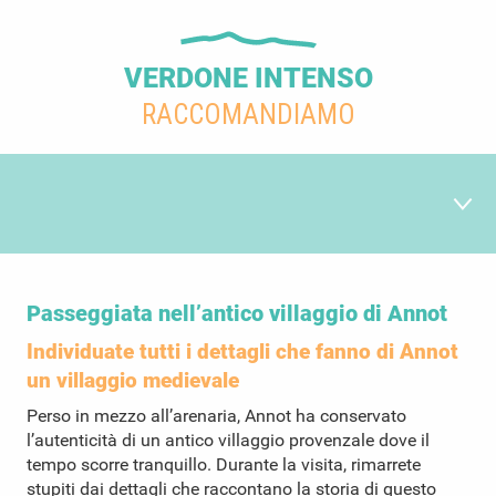
VERDONE INTENSO
RACCOMANDIAMO
L'antico villaggio di Annot
1
Passeggiata nell’antico villaggio di Annot
Individuate tutti i dettagli che fanno di Annot
La cultura di Annot
2
un villaggio medievale
Perso in mezzo all’arenaria, Annot ha conservato
l’autenticità di un antico villaggio provenzale dove il
Il Train des Pignes
3
tempo scorre tranquillo. Durante la visita, rimarrete
stupiti dai dettagli che raccontano la storia di questo