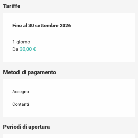
Tariffe
Dal
Fino al
1 giugno 2026
30 settembre 2026
al
30 settembre 2026
1 giorno
Da
30,00 €
Metodi di pagamento
Assegno
Contanti
Periodi di apertura