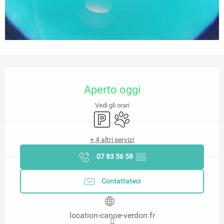
Orari e contatti
Aperto oggi
Vedi gli orari
Parcheggio
Animali ammessi
+ 4 altri servizi
07 83 56 58
▒▒
Contattateci
location-canoe-verdon.fr