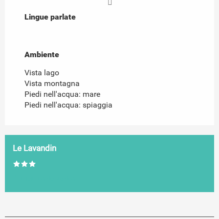
Lingue parlate
Lingue parlate
Ambiente
Ambiente
Vista lago
Vista montagna
Piedi nell'acqua: mare
Piedi nell'acqua: spiaggia
Le Lavandin
Esparron-de-Verdon