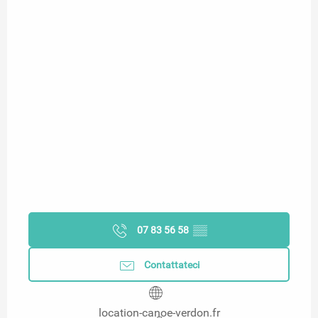
07 83 56 58
▒▒
Contattateci
location-canoe-verdon.fr