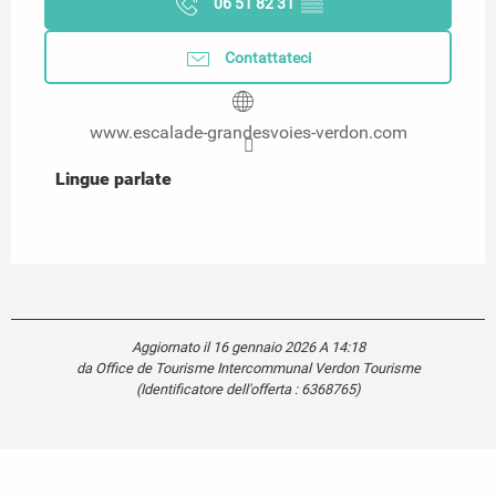
06 51 82 31
▒▒
Contattateci
www.escalade-grandesvoies-verdon.com
Lingue parlate
Lingue parlate
Aggiornato il 16 gennaio 2026 A 14:18
da Office de Tourisme Intercommunal Verdon Tourisme
(Identificatore dell'offerta :
6368765
)