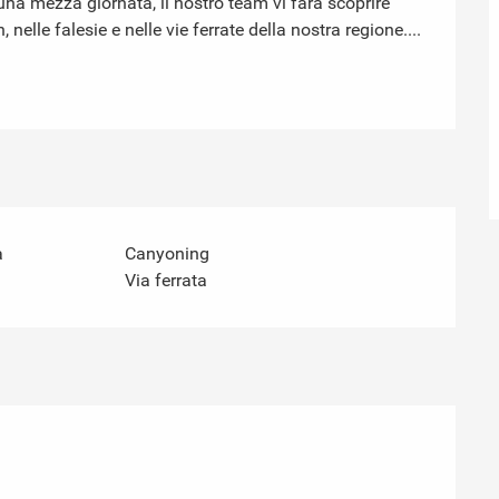
na mezza giornata, il nostro team vi farà scoprire 
nelle falesie e nelle vie ferrate della nostra regione....
a
Canyoning
Via ferrata