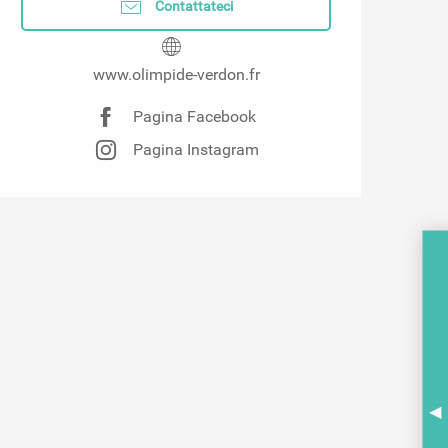
Contattateci
www.olimpide-verdon.fr
Pagina Facebook
Pagina Instagram
A
BR