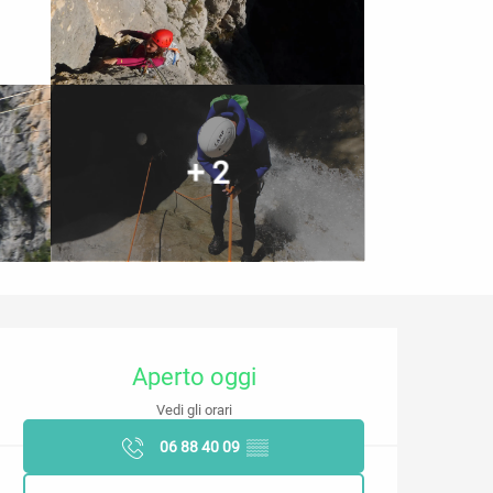
+ 2
Orari e contatti
Aperto oggi
Vedi gli orari
06 88 40 09
▒▒