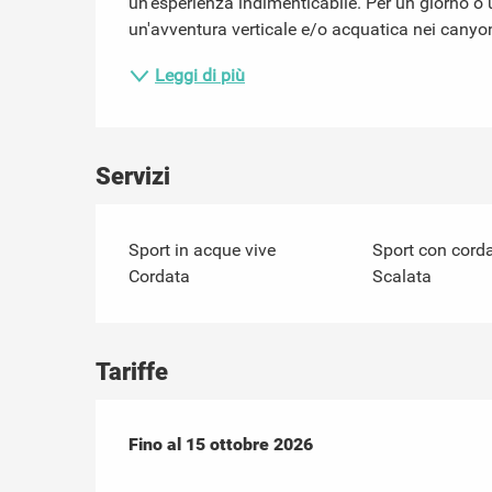
un'esperienza indimenticabile. Per un giorno o u
un'avventura verticale e/o acquatica nei canyon, 
Leggi di più
Servizi
Sport in acque vive
Sport con cord
Cordata
Scalata
Tariffe
Dal
Fino al
1 marzo 2026
15 ottobre 2026
al
15 ottobre 2026