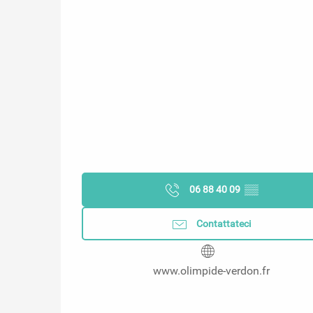
06 88 40 09
▒▒
Contattateci
www.olimpide-verdon.fr