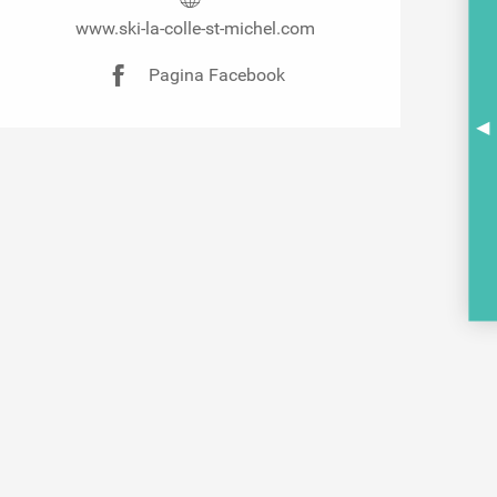
www.ski-la-colle-st-michel.com
Pagina Facebook
A
BR
PO