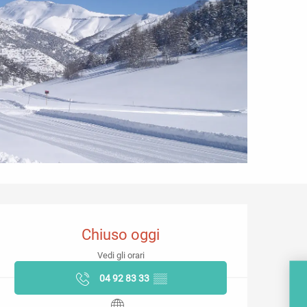
Orari e contatti
Chiuso oggi
Vedi gli orari
04 92 83 33
▒▒