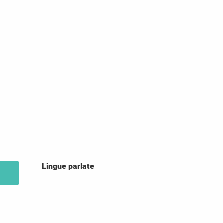
Lingue parlate
Lingue parlate