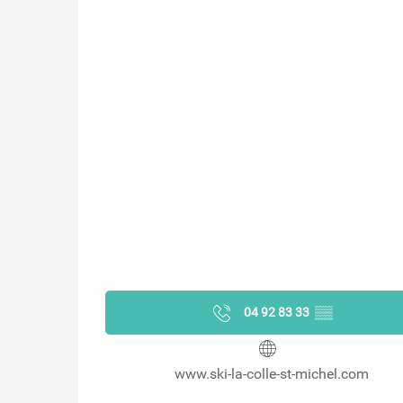
04 92 83 33
▒▒
www.ski-la-colle-st-michel.com