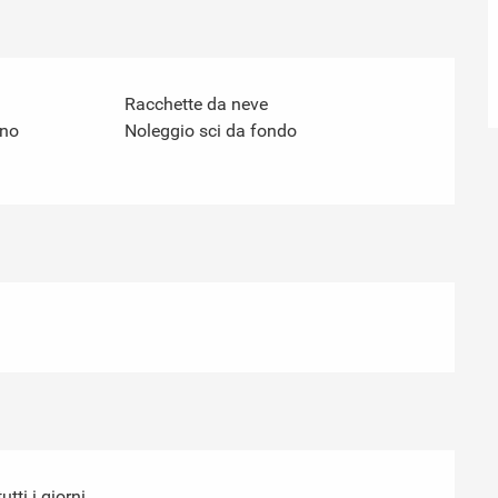
Racchette da neve
ino
Noleggio sci da fondo
tti i giorni