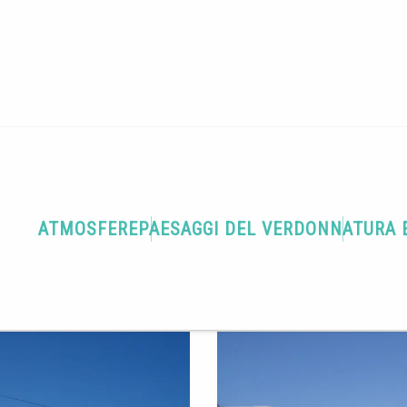
aint-Michel
ATMOSFERE
PAESAGGI DEL VERDON
NATURA 
Haute
Come arrivare