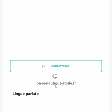
Contattateci
base-nautique-etoile.fr
Lingue parlate
Lingue parlate